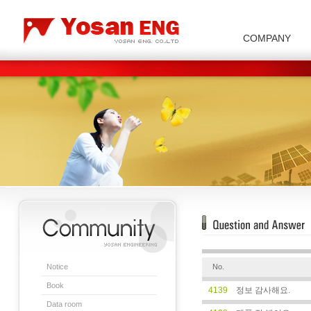
COMPANY
Carbon/Graphite Division
Special Metal Division
Metal Powder Division
Company Introduction
Insulator Di
Notice
No.
Book
4139
정보 감사해요.
Data room